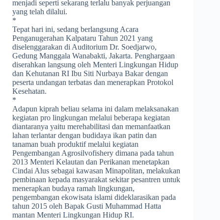
menjadi seperti sekarang terlalu banyak perjuangan
yang telah dilalui.
*
Tepat hari ini, sedang berlangsung Acara
Penganugerahan Kalpataru Tahun 2021 yang
diselenggarakan di Auditorium Dr. Soedjarwo,
Gedung Manggala Wanabakti, Jakarta. Penghargaan
diserahkan langsung oleh Menteri Lingkungan Hidup
dan Kehutanan RI Ibu Siti Nurbaya Bakar dengan
peserta undangan terbatas dan menerapkan Protokol
Kesehatan.
*
Adapun kiprah beliau selama ini dalam melaksanakan
kegiatan pro lingkungan melalui beberapa kegiatan
diantaranya yaitu merehabilitasi dan memanfaatkan
lahan terlantar dengan budidaya ikan patin dan
tanaman buah produktif melalui kegiatan
Pengembangan Agrosilvofishery dimana pada tahun
2013 Menteri Kelautan dan Perikanan menetapkan
Cindai Alus sebagai kawasan Minapolitan, melakukan
pembinaan kepada masyarakat sekitar pesantren untuk
menerapkan budaya ramah lingkungan,
pengembangan ekowisata islami dideklarasikan pada
tahun 2015 oleh Bapak Gusti Muhammad Hatta
mantan Menteri Lingkungan Hidup RI.