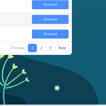
Download
Download
Download
Previous
1
2
3
Next